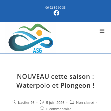
Skip
06 62 86 99 33
to
content
NOUVEAU cette saison :
Waterpolo et Plongeon !
Auteur/autrice
Post
Post
bastien96
5 juin 2026
Non classé
de
published:
category:
Post
0 commentaire